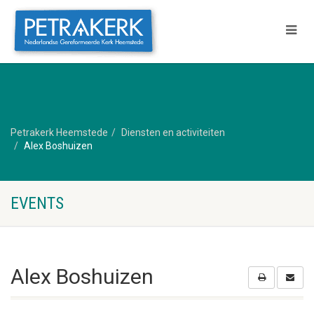
Petrakerk Heemstede
Diensten en activiteiten
Alex Boshuizen
EVENTS
Alex Boshuizen