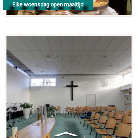
Elke woensdag open maaltijd
Klik hier