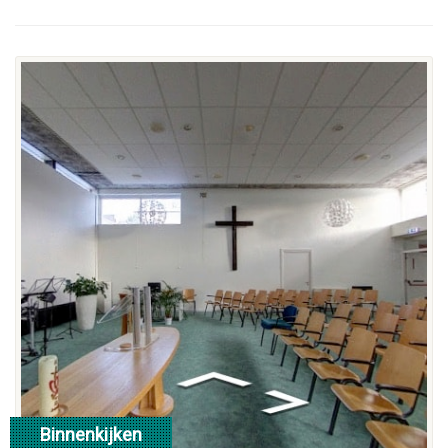
Binnenkijken
klik hier