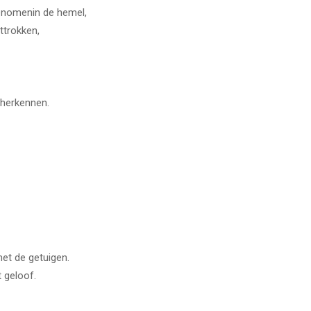
enomenin de hemel,
ttrokken,
n herkennen.
et de getuigen.
 geloof.