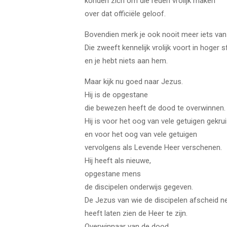
konden zich om die reden vrolijk maken
over dat officiële geloof.
Bovendien merk je ook nooit meer iets van 
Die zweeft kennelijk vrolijk voort in hoger 
en je hebt niets aan hem.
Maar kijk nu goed naar Jezus.
Hij is de opgestane
die bewezen heeft de dood te overwinnen.
Hij is voor het oog van vele getuigen gekru
en voor het oog van vele getuigen
vervolgens als Levende Heer verschenen.
Hij heeft als nieuwe,
opgestane mens
de discipelen onderwijs gegeven.
De Jezus van wie de discipelen afscheid 
heeft laten zien de Heer te zijn.
Overwinnaar van de dood.