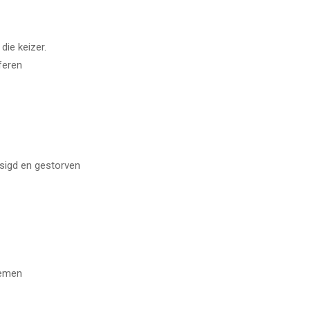
die keizer.
sferen
isigd en gestorven
nemen