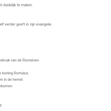
t duidelijk te maken.
f eerder geeft in zijn evangelie.
ldgebruik van de Romeinen.
ote koning Romulus
n in de hemel.
gekomen.
d.