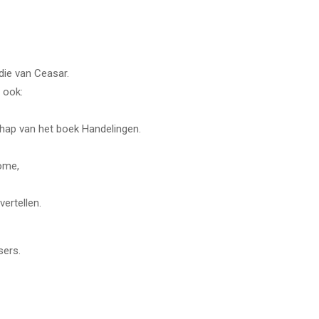
die van Ceasar.
 ook:
chap van het boek Handelingen.
ome,
ertellen.
sers.