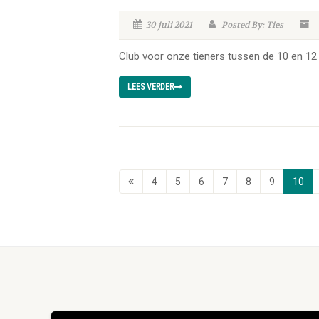
30 juli 2021
Posted By: Ties
Club voor onze tieners tussen de 10 en 12 
LEES VERDER
4
5
6
7
8
9
10